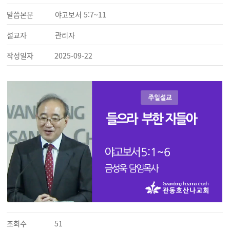
말씀본문
야고보서 5:7~11
설교자
관리자
작성일자
2025-09-22
조회수
51