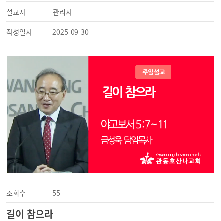
설교자
관리자
작성일자
2025-09-30
조회수
55
길이 참으라