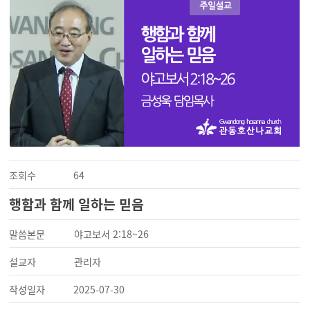
조회수
64
행함과 함께 일하는 믿음
말씀본문
야고보서 2:18~26
설교자
관리자
작성일자
2025-07-30