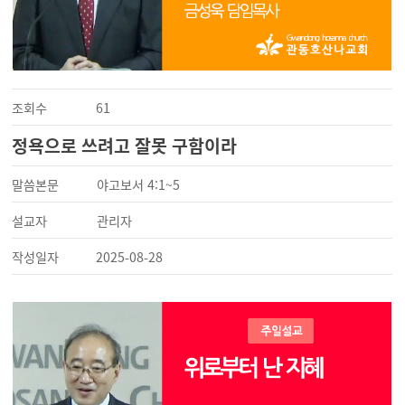
조회수
61
정욕으로 쓰려고 잘못 구함이라
말씀본문
야고보서 4:1~5
설교자
관리자
작성일자
2025-08-28