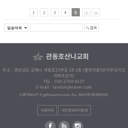
1
2
3
4
5
주소 : 경상남도 김해시 계동로23번길 28 2층 (팔판마을5단지푸르지오
아파트상가)
010-2704-8127
TEL :
landuk@naver.com
E-mail :
. ALL RIGHTS RESERVED.
gdhosanna.com
COPYRIGHT ©
개인정보처리방침
이용약관