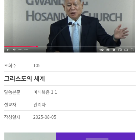
조회수
105
그리스도의 세계
말씀본문
마태복음 1:1
설교자
관리자
작성일자
2025-08-05