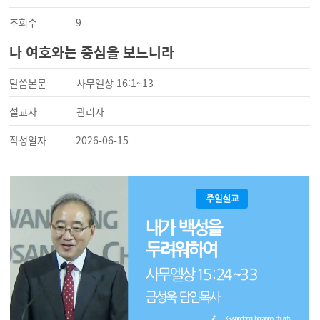
조회수
9
나 여호와는 중심을 보느니라
말씀본문
사무엘상 16:1~13
설교자
관리자
작성일자
2026-06-15