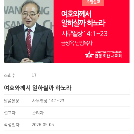
조회수
17
여호와께서 일하실까 하노라
말씀본문
사무엘상 14:1~23
설교자
관리자
작성일자
2026-05-05