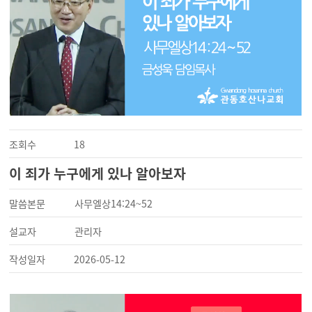
조회수
18
이 죄가 누구에게 있나 알아보자
말씀본문
사무엘상14:24~52
설교자
관리자
작성일자
2026-05-12