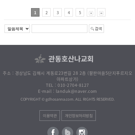
1
2
3
4
5
주소 : 경상남도 김해시 계동로23번길 28 2층 (팔판마을5단지푸르지오
아파트상가)
010-2704-8127
TEL :
landuk@naver.com
E-mail :
. ALL RIGHTS RESERVED.
gdhosanna.com
COPYRIGHT ©
개인정보처리방침
이용약관