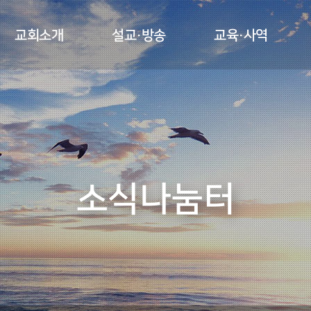
설교·방송
교육·사역
교회소개
담임목사 인사말
양육시스템
주일설교
행사동영상
교회연혁
전도사역
예배안내
선교사역
온라인헌금
주보
섬기는 이들
소식나눔터
찾아오시는길