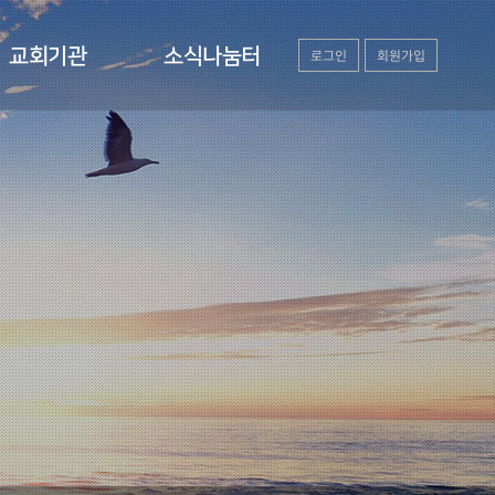
소식나눔터
교회기관
회원가입
로그인
새가족소개
유·초등부
포토갤러리
중·고등부
교회소식
청년부
행사일정
장년부
자유게시판
자료실